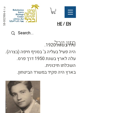
ע.ר
58-002986-6
HE
/
EN
חזון יובל
נולד בשנת 1920.
היה פעיל בעליה ב' בסניף חיפה (בצרה).
עלה לארץ בשנת 1950 דרך פרס.
השכלתו תיכונית.
בארץ היה פקיד במשרד הביטחון.