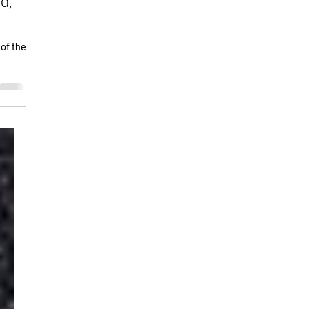
d,
of the