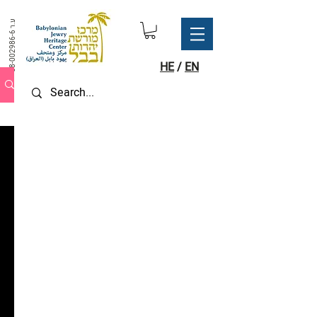
ע.ר
58-002986-6
HE
/
EN