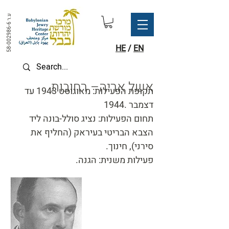
ע.ר
58-002986-6
HE
/
EN
אשל אריה– רחובות
תקופת הפעילות: מאוגוסט 1943 עד
דצמבר .1944
תחום הפעילות: נציג סולל-בונה ליד
הצבא הבריטי בעיראק (החליף את
סירני), חינוך.
פעילות משנית: הגנה.