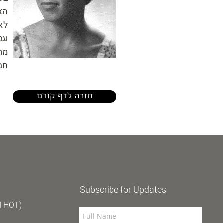
ה.
ל.
ע.
מ.
ח.
חזרה לדף קודם
Subscribe for Updates
d HOT)