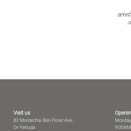
למחים
ה
Visit us
Openin
83 Mordechai Ben Porat Ave.,
Monday
Or-Yehuda
9:00AM