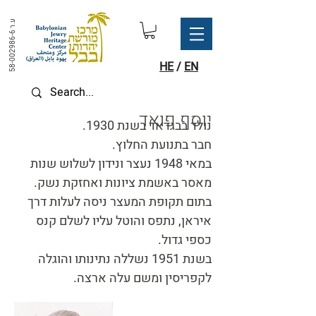
ע.ר
58-002986-6
HE
/
EN
יוסף פואד
נולד בבגדאד בשנת 1930.
חבר בתנועת החלוץ.
במאי 1948 נעצר ונידון לשלוש שנות
מאסר באשמת ציונות ואחזקת נשק.
בתום תקופת המעצר ניסה לעלות דרך
איראן, נתפס והוטל עליו לשלם קנס
כספי גדול.
בשנת 1951 נשללה נתינותו והוגלה
לקפריסין ומשם עלה ארצה.