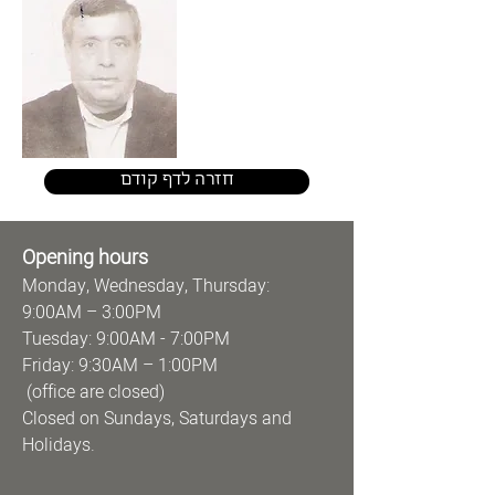
חזרה לדף קודם
Opening hours
Monday, Wednesday, Thursday:
9:00AM – 3:00PM
Tuesday: 9:00AM - 7:00PM
Friday: 9:30AM – 1:00PM
(office are closed)
Closed on Sundays, Saturdays and
Holidays.