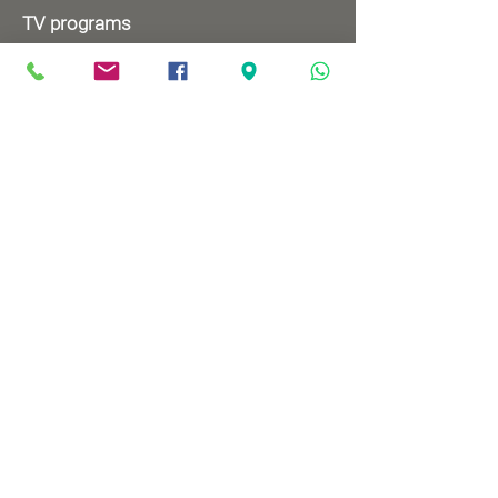
TV programs
Wednesdays 8:00pm - 9:00pm
Mondays 1:00pm - 2:00pm
Songs by Request
Saturday 9:00 pm - 09:30 pm
Sundays at 9:00am - 09:30am
Ⓒ All rights reserved to
Babylonian Jewry Heritage
Center
Web design
: wix&me
Visit us
83 Mordechai Ben Porat Ave.,
Or-Yehuda
Map >>
Contact