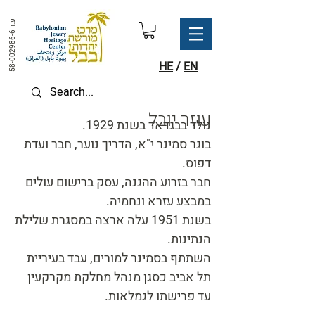
ע.ר
58-002986-6
HE
/
EN
עוזר יובל
נולד בבגדאד בשנת 1929.
בוגר סמינר י"א, הדריך נוער, חבר ועדת
דפוס.
חבר בזרוע ההגנה, עסק ברישום עולים
במבצע עזרא ונחמיה.
בשנת 1951 עלה ארצה במסגרת שלילת
הנתינות.
השתתף בסמינר למורים, עבד בעיריית
תל אביב כסגן מנהל מחלקת מקרקעין
עד פרישתו לגמלאות.