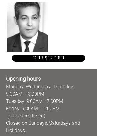
חזרה לדף קודם
Opening hours
Monday, Wednesday, Thursday:
9:00AM – 3:00PM
Tuesday: 9:00AM - 7:00PM
Friday: 9:30AM – 1:00PM
(office are closed)
Closed on Sundays, Saturdays and
Holidays.