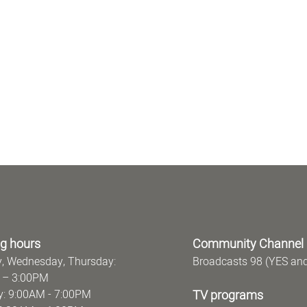
g hours
Community Channel
, Wednesday, Thursday:
Broadcasts 98 (YES an
 – 3:00PM
: 9:00AM - 7:00PM
TV programs