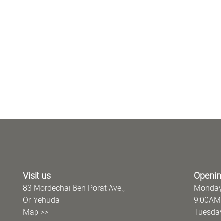
Visit us
Openin
83 Mordechai Ben Porat Ave.,
Monday
Or-Yehuda
9:00AM
Map >>
Tuesday