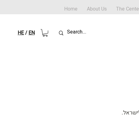
Home
About Us
The Cente
HE
/
EN