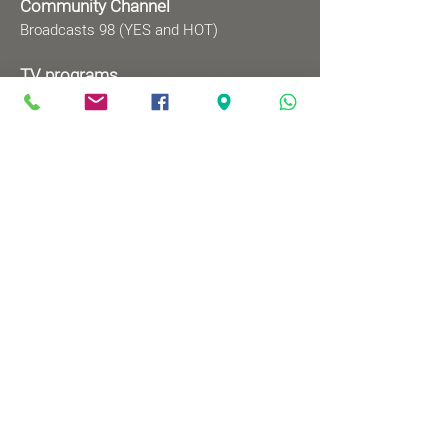
Community Channel
Broadcasts 98 (YES and HOT)
TV programs
Wednesdays 8:00pm - 9:00pm
Mondays 1:00pm - 2:00pm
Songs by Request
Saturday 9:00 pm - 09:30 pm
Sundays at 9:00am - 09:30am
Ⓒ All rights reserved to
Babylonian Jewry Heritage
Center
Web design
: wix&me
Visit us
83 Mordechai Ben Porat Ave.,
Or-Yehuda