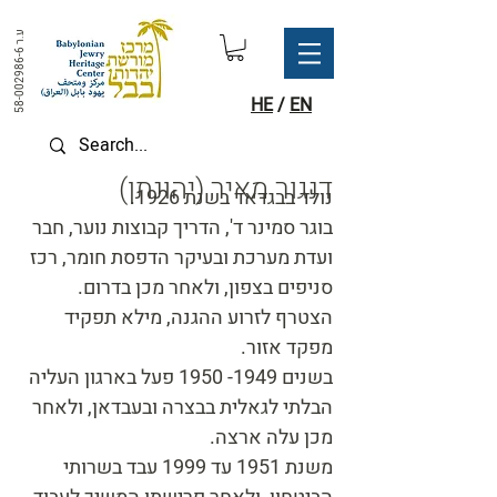
ע.ר
58-002986-6
HE
/
EN
(דנגור מאיר (יהונתן
נולד בבגדאד בשנת 1926.
בוגר סמינר ד', הדריך קבוצות נוער, חבר
ועדת מערכת ובעיקר הדפסת חומר, רכז
סניפים בצפון, ולאחר מכן בדרום.
הצטרף לזרוע ההגנה, מילא תפקיד
מפקד אזור.
בשנים 1949- 1950 פעל בארגון העליה
הבלתי לגאלית בבצרה ובעבדאן, ולאחר
מכן עלה ארצה.
משנת 1951 עד 1999 עבד בשרותי