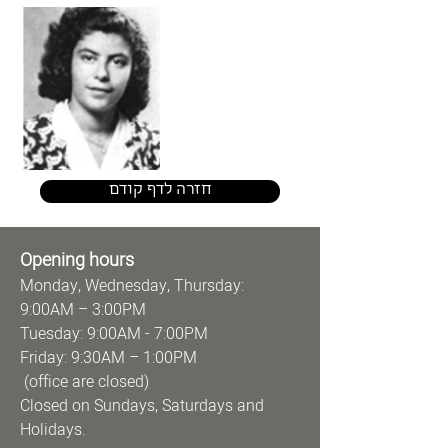
חזרה לדף קודם
Opening hours
Monday, Wednesday, Thursday:
9:00AM – 3:00PM
Tuesday: 9:00AM - 7:00PM
Friday: 9:30AM – 1:00PM
(office are closed)
Closed on Sundays, Saturdays and
Holidays.