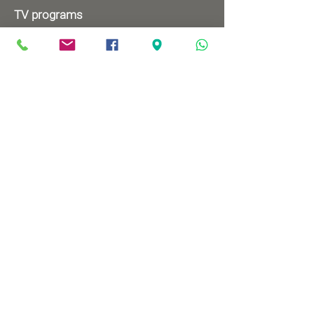
TV programs
Wednesdays 8:00pm - 9:00pm
Mondays 1:00pm - 2:00pm
Songs by Request
Saturday 9:00 pm - 09:30 pm
Sundays at 9:00am - 09:30am
Ⓒ All rights reserved to
Babylonian Jewry Heritage
Center
Web design
: wix&me
Visit us
83 Mordechai Ben Porat Ave.,
Or-Yehuda
Map >>
Contact