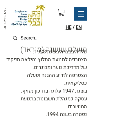
ע.ר
58-002986-6
HE
/
EN
(מועלם שושנה (מוראד
נולדה בבצרה בשנת 1928.
הצטרפה לתנועת החלוץ ומילאה תפקיד
של מדריכת נוער ומבוגרים.
הצטרפה לזרוע ההגנה ופעלה
כסליקאית.
בשנת 1947 עלתה בדרכון מזויף.
עסקה כמנהלת חשבונות בתנועת
המושבים.
נפטרה בשנת 1994.